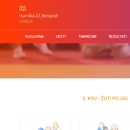
Humska 22, Beograd
ADRESA
NASLOVNA
VESTI
TAKMIČARI
REZULTATI
5. KYU - ŽUTI POJAS